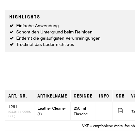
HIGHLIGHTS
Einfache Anwendung
Schont den Untergrund beim Reinigen
Entfernt die geläufigsten Verunreinigungen
Trocknet das Leder nicht aus
ART.-NR.
ARTIKELNAME
GEBINDE
INFO
SDB
VKE
1261
Leather Cleaner
250 ml
12
(04.0111.9999,
(1)
Flasche
LCL)
VKE = empfohlene Verkaufseinheit