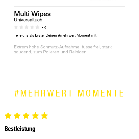
Multi Wipes
L
Universaltuch
Le
0
Teile uns als Erster Deinen #mehrwert Moment mit
Te
Extrem hohe Schmutz-Aufnahme, fusselfrei, stark
Zu
saugend, zum Polieren und Reinigen
de
#MEHRWERT MOMENTE
Bestleistung