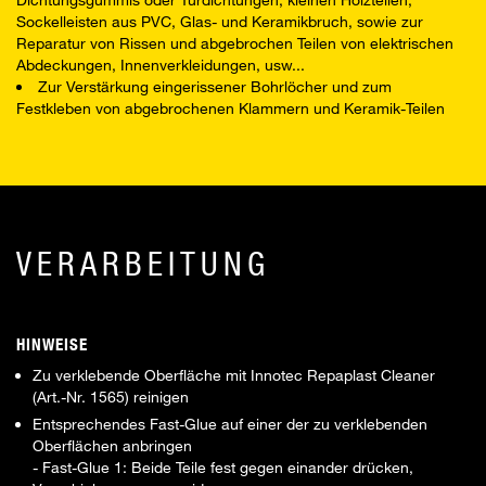
Sockelleisten aus PVC, Glas- und Keramikbruch, sowie zur
Reparatur von Rissen und abgebrochen Teilen von elektrischen
Abdeckungen, Innenverkleidungen, usw...
Zur Verstärkung eingerissener Bohrlöcher und zum
Festkleben von abgebrochenen Klammern und Keramik-Teilen
VERARBEITUNG
HINWEISE
Zu verklebende Oberfläche mit Innotec Repaplast Cleaner
(Art.-Nr. 1565) reinigen
Entsprechendes Fast-Glue auf einer der zu verklebenden
Oberflächen anbringen
- Fast-Glue 1: Beide Teile fest gegen einander drücken,