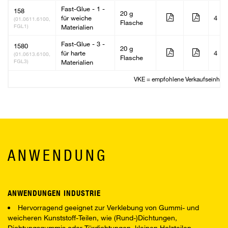
Fast-Glue - 1 -
158
20 g
für weiche
4
(01.0611.6100,
Flasche
FGL1)
Materialien
Fast-Glue - 3 -
1580
20 g
für harte
4
(01.0613.6100,
Flasche
FGL3)
Materialien
VKE = empfohlene Verkaufseinheit
ANWENDUNG
ANWENDUNGEN INDUSTRIE
Hervorragend geeignet zur Verklebung von Gummi- und
weicheren Kunststoff-Teilen, wie (Rund-)Dichtungen,
Dichtungsgummis oder Türdichtungen, kleinen Holzteilen,