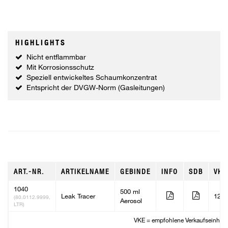
HIGHLIGHTS
Nicht entflammbar
Mit Korrosionsschutz
Speziell entwickeltes Schaumkonzentrat
Entspricht der DVGW-Norm (Gasleitungen)
ART.-NR.
ARTIKELNAME
GEBINDE
INFO
SDB
VKE
1040
500 ml
Leak Tracer
12
(80.0112.9999,
Aerosol
LTR)
VKE = empfohlene Verkaufseinheit