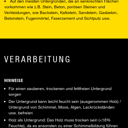
Auf den meisten Untergründen, die an senkrechten Flächen
vorkommen wie z.B. Stein, Beton, porösen Steinen und
Verkleidungen, wie Backstein, Kalkstein, Sandstein, Gasbeton,
Betonstein, Fugenmörtel, Faserzement und Sichtputz usw.
VERARBEITUNG
HINWEISE
Für einen sauberen, trockenen und fettfreien Untergrund
sorgen
Der Untergrund kann leicht feucht sein (ausgenommen Holz) /
Untergrund von Schimmel, Moos, Algen, Lackrückständen
usw. befreien
Holz als Untergrund: Das Holz muss trocken sein (<18%
Feuchte), da es ansonsten zu einer Schimmelbildung führen