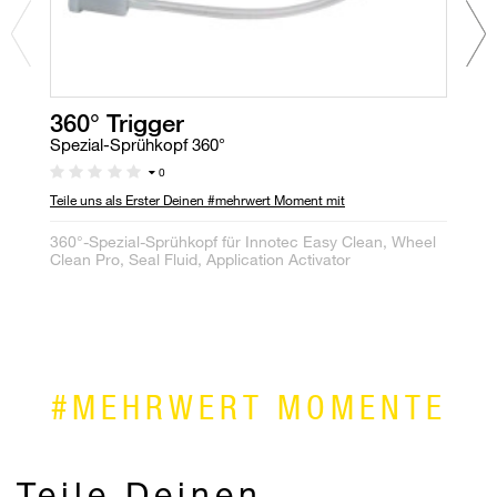
360° Trigger
M
Spezial-Sprühkopf 360°
P
0
Teile uns als Erster Deinen #mehrwert Moment mit
Te
360°-Spezial-Sprühkopf für Innotec Easy Clean, Wheel
Ro
Clean Pro, Seal Fluid, Application Activator
Üb
#MEHRWERT MOMENTE
Teile Deinen