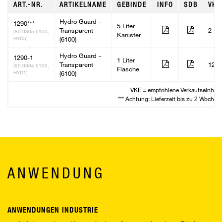
ART.-NR.
ARTIKELNAME
GEBINDE
INFO
SDB
VKE
Hydro Guard -
1290***
5 Liter
Transparent
2
(80.0305.6100,
Kanister
HYD5)
(6100)
Hydro Guard -
1290-1
1 Liter
Transparent
12
(80.0304.6100,
Flasche
HYD1)
(6100)
VKE = empfohlene Verkaufseinheit
*** Achtung: Lieferzeit bis zu 2 Wochen
ANWENDUNG
ANWENDUNGEN INDUSTRIE