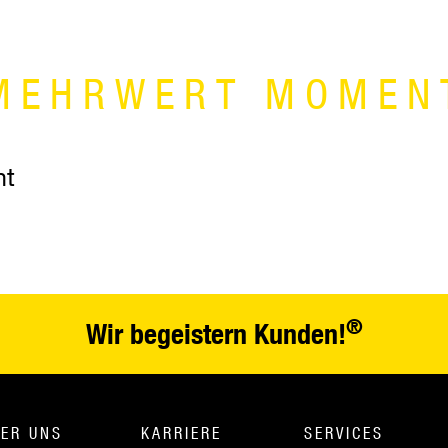
MEHRWERT MOMEN
nt
®
Wir begeistern Kunden!
ER UNS
KARRIERE
SERVICES