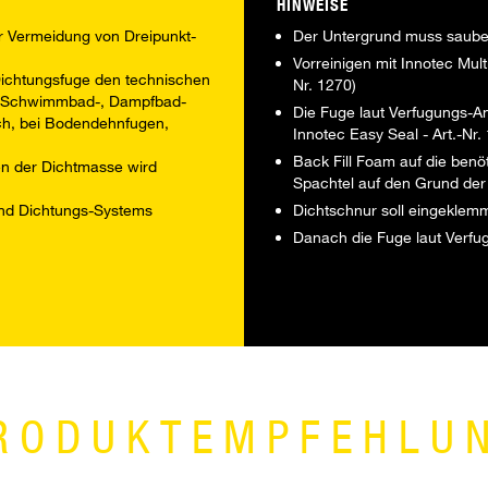
HINWEISE
r Vermeidung von Dreipunkt-
Der Untergrund muss sauber,
Vorreinigen mit Innotec Mult
 Dichtungsfuge den technischen
Nr. 1270)
en, Schwimmbad-, Dampfbad-
Die Fuge laut Verfugungs-An
ch, bei Bodendehnfugen,
Innotec Easy Seal - Art.-Nr
Back Fill Foam auf die benö
ten der Dichtmasse wird
Spachtel auf den Grund der
 und Dichtungs-Systems
Dichtschnur soll eingeklemm
Danach die Fuge laut Verfu
RODUKTEMPFEHLU