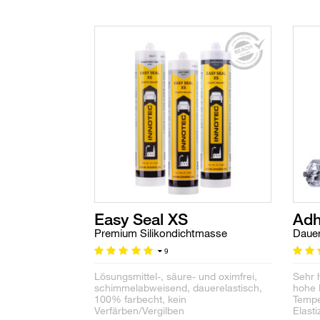
Easy Seal XS
Adh
Premium Silikondichtmasse
Dauer
9
Lösungsmittel-, säure- und oximfrei,
Sehr 
schimmelabweisend, dauerelastisch,
hohe 
100% farbecht, kein
Tempe
Verfärben/Vergilben
Elasti