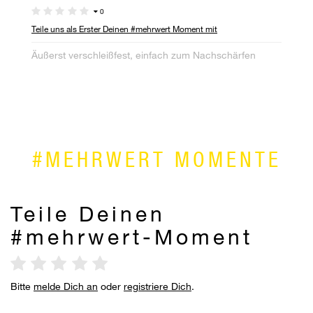
0
Teile uns als Erster Deinen #mehrwert Moment mit
Te
Äußerst verschleißfest, einfach zum Nachschärfen
Zu
Au
(n
#MEHRWERT MOMENTE
Teile Deinen
#mehrwert-Moment
Bitte
melde Dich an
oder
registriere Dich
.