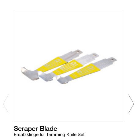
Scraper Blade
T
Ersatzklinge für Trimming Knife Set
Er