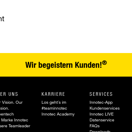
nt
®
Wir begeistern Kunden!
ER UNS
KARRIERE
SERVICES
 Vision. Our
Los geht´s im
Innotec-App
sion.
#teaminnotec
Kundenservices
eentech
Innotec Academy
Innotec LIVE
 Marke Innotec
Datenservice
sere Teamleader
FAQs
Downloads