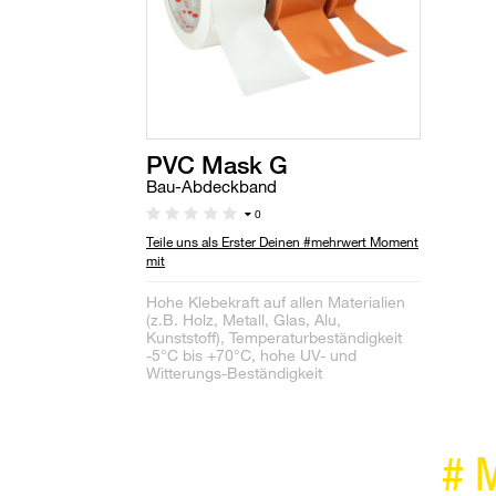
PVC Mask G
Bau-Abdeckband
0
Teile uns als Erster Deinen #mehrwert Moment
mit
Hohe Klebekraft auf allen Materialien
(z.B. Holz, Metall, Glas, Alu,
Kunststoff), Temperaturbeständigkeit
-5°C bis +70°C, hohe UV- und
Witterungs-Beständigkeit
#