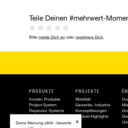
Teile Deinen #mehrwert-Mome
Bitte
melde Dich an
oder
registriere Dich
.
PRODUKTE
PROJEKTE
ÜB
Innotec Produkte
Mobilität
Our
Project System
Gewerbe, Industrie
Mis
Reparatur Systeme
Konzeptlösungen
Gr
Werkzeuge &
Produkt-Highlights
Die
x
Zubehör
Un
Deine Meinung zählt - bewerte
Sonderartikel