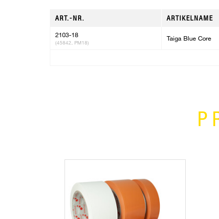
ART.-NR.
ARTIKELNAME
2103-18
Taiga Blue Core
(45842, PM18)
P