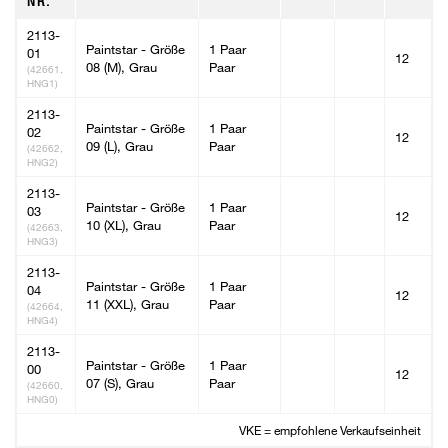
NR.
2113-
Paintstar - Größe
1 Paar
01
12
08 (M), Grau
Paar
(42661,
HNG1)
2113-
Paintstar - Größe
1 Paar
02
12
09 (L), Grau
Paar
(42662,
HNG2)
2113-
Paintstar - Größe
1 Paar
03
12
10 (XL), Grau
Paar
(42663,
HNG3)
2113-
Paintstar - Größe
1 Paar
04
12
11 (XXL), Grau
Paar
(42664,
HNG4)
2113-
Paintstar - Größe
1 Paar
00
12
07 (S), Grau
Paar
(42660,
HNG0)
VKE = empfohlene Verkaufseinheit