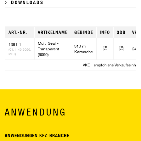
DOWNLOADS
ART.-NR.
ARTIKELNAME
GEBINDE
INFO
SDB
VKE
Multi Seal -
1391-1
310 ml
Transparent
24
(01.1140.6090,
Kartusche
MST)
(6090)
VKE = empfohlene Verkaufseinheit
ANWENDUNG
ANWENDUNGEN KFZ-BRANCHE