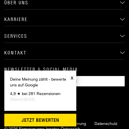
ÜBER UNS
KARRIERE
SERVICES
KONTAKT
NEWSLETTER & SOCIAL MEDIA
x
Deine Meinung zählt - bewerte
ANMELDEN
uns auf Google
4,9 ★ bei 281 Rezensionen
(Stand 06/26)
JETZT BEWERTEN
Impressum
AGB
Widerrufsbelehrung
Datenschutz
©
2026 Firmengruppe Innotec Österreich