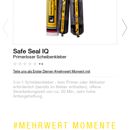
Safe Seal IQ
A
Primerloser Scheibenkleber
1-
0
Teile uns als Erster Deinen #mehrwert Moment mit
Te
3-in-1 Scheibenkleber - kein Primer oder Aktivator
Re
erforderlich (bereits im Kleber enthalten), offene
Hi
Verarbeitungszeit von ca. 20 Min., sehr hohe
Anfangshaftung
#MEHRWERT MOMENTE