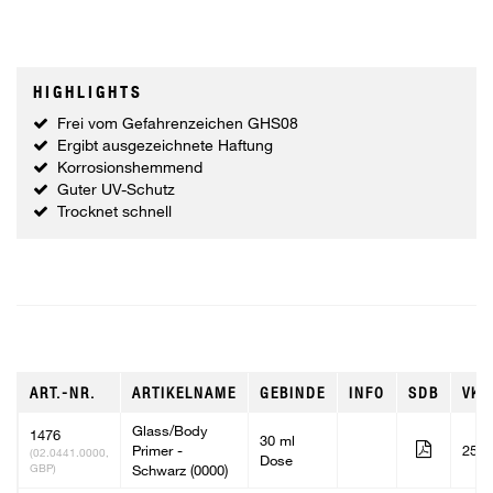
HIGHLIGHTS
Frei vom Gefahrenzeichen GHS08
Ergibt ausgezeichnete Haftung
Korrosionshemmend
Guter UV-Schutz
Trocknet schnell
ART.-NR.
ARTIKELNAME
GEBINDE
INFO
SDB
VKE
Glass/Body
1476
30 ml
Primer -
25
(02.0441.0000,
Dose
GBP)
Schwarz (0000)