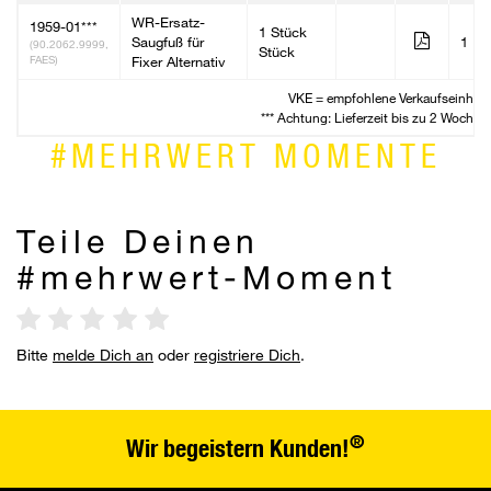
WR-Ersatz-
1959-01***
1 Stück
Saugfuß für
1
(90.2062.9999,
Stück
FAES)
Fixer Alternativ
VKE = empfohlene Verkaufseinheit
*** Achtung: Lieferzeit bis zu 2 Wochen
#MEHRWERT MOMENTE
Teile Deinen
#mehrwert-Moment
Bitte
melde Dich an
oder
registriere Dich
.
®
Wir begeistern Kunden!