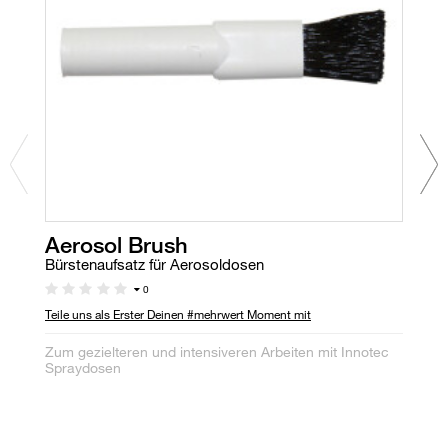
Aerosol Brush
P
Bürstenaufsatz für Aerosoldosen
Ho
0
Teile uns als Erster Deinen #mehrwert Moment mit
Te
Zum gezielteren und intensiveren Arbeiten mit Innotec
Ho
Spraydosen
sc