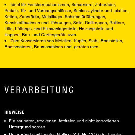
Ideal für Fenstermechanismen, Scharniere, Zahnräder,
Pedale, Tür- und Vorhangschlösser, Schlosszylinder und -platten,
Ketten, Zahnräder, Metalllager, Schiebetürführungen,
Kunststoffbuchsen und -führungen, Seile, Rolltreppen, Rolltore,
Lifte, Lüftungs- und Klimaanlagenteile, Heizungsteile und -
klappen, Bau- und Gartengeräte uvm.
Zum Konservieren von Metallen, Kupfer, Stahl, Bootsteilen,
Bootsmotoren, Baumaschinen und -geräten uvm.
VERARBEITUNG
HINWEISE
Für sauberen, trockenen, fettfreien und nicht korrodierten
Untergrund sorgen
Untergründe mit Innotec Multisol (Art.-Nr. 124) oder Innotec