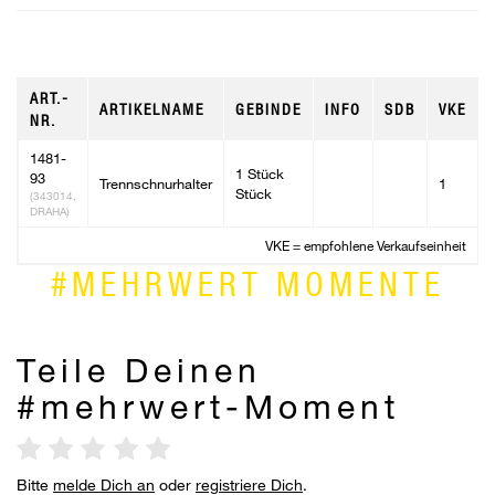
ART.-
ARTIKELNAME
GEBINDE
INFO
SDB
VKE
NR.
1481-
1 Stück
93
Trennschnurhalter
1
Stück
(343014,
DRAHA)
VKE = empfohlene Verkaufseinheit
#MEHRWERT MOMENTE
Teile Deinen
#mehrwert-Moment
Bitte
melde Dich an
oder
registriere Dich
.