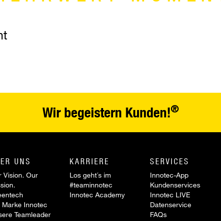
nt
®
Wir begeistern Kunden!
ER UNS
KARRIERE
SERVICES
 Vision. Our
Los geht´s im
Innotec-App
sion.
#teaminnotec
Kundenservices
eentech
Innotec Academy
Innotec LIVE
 Marke Innotec
Datenservice
sere Teamleader
FAQs