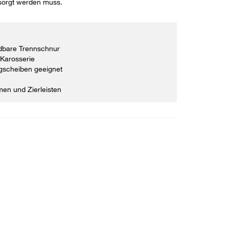
sorgt werden muss.
dbare Trennschnur
Karosserie
ugscheiben geeignet
en und Zierleisten