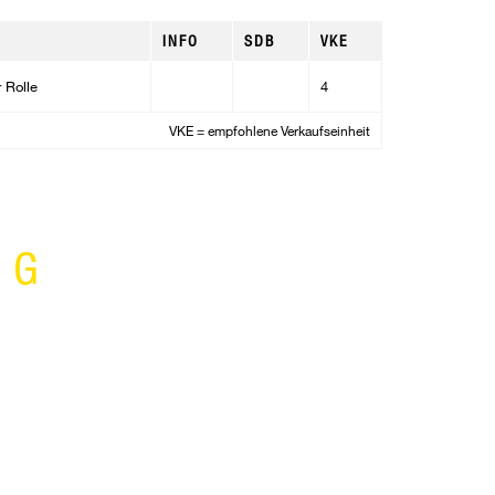
INFO
SDB
VKE
 Rolle
4
VKE = empfohlene Verkaufseinheit
NG