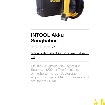
INTOOL Akku
Saugheber
0
Teile uns als Erster Deinen #mehrwert Moment
mit
Elektro-Saugnapf, leistungsstarke
Saugkraft (200 kg Tragfähigkeit),
einfache Ein-Knopf-Bedienung,
ergonomischer ABS-Griff, wasser- und
staubdicht (IP54)
#