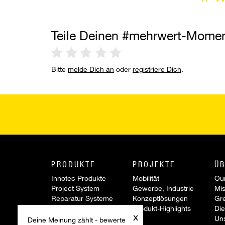
Teile Deinen #mehrwert-Mome
Bitte
melde Dich an
oder
registriere Dich
.
PRODUKTE
PROJEKTE
ÜB
Innotec Produkte
Mobilität
Our
Project System
Gewerbe, Industrie
Mis
Reparatur Systeme
Konzeptlösungen
Gr
Werkzeuge &
Produkt-Highlights
Die
x
Zubehör
Un
Deine Meinung zählt - bewerte