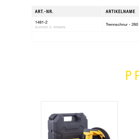
ART.-NR.
ARTIKELNAME
1481-2
Trennschnur - 260 
(K45HGF-5, WSAMS)
P