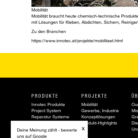
Mobilität
Mobilität braucht heute chemisch-technische Produkte,
mit Lösungen für Kleben, Abdichten, Sichern, Reinig
Zu den Branchen
https://www.innotec.at/projekte/mobilitaet.html
PRODUKTE
PROJEKTE
ÜB
Innotec Produkte
Mobilität
Our
Project System
Gewerbe, Industrie
Mis
Reparatur Systeme
Konzeptlösungen
Gr
Werkzeuge &
Produkt-Highlights
Die
x
Zubehör
Un
Deine Meinung zählt - bewerte
Sonderartikel
uns auf Google