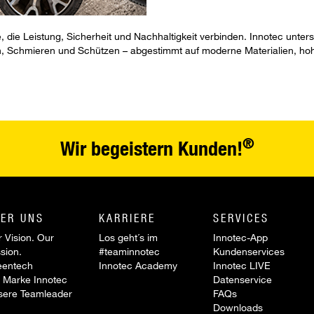
 die Leistung, Sicherheit und Nachhaltigkeit verbinden. Innotec unter
en, Schmieren und Schützen – abgestimmt auf moderne Materialien, ho
®
Wir begeistern Kunden!
ER UNS
KARRIERE
SERVICES
 Vision. Our
Los geht´s im
Innotec-App
sion.
#teaminnotec
Kundenservices
eentech
Innotec Academy
Innotec LIVE
 Marke Innotec
Datenservice
sere Teamleader
FAQs
Downloads