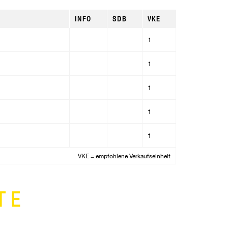
INFO
SDB
VKE
1
1
1
1
1
VKE = empfohlene Verkaufseinheit
TE