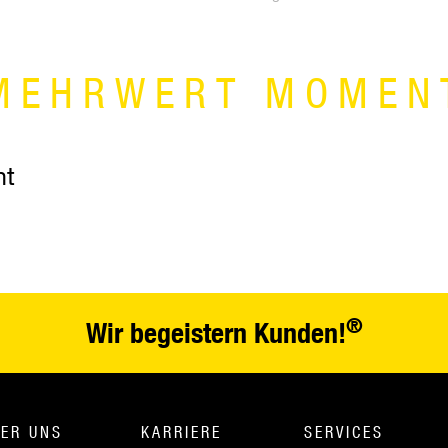
MEHRWERT MOMEN
nt
®
Wir begeistern Kunden!
ER UNS
KARRIERE
SERVICES