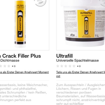
 Crack Filler Plus
Ultrafill
-Dichtmasse
Universelle Spachtelmasse
0
0
uns als Erster Deinen #mehrwert Moment
Teile uns als Erster Deinen #mehrwert
mit
asserbasis, keine Weichmacher,
Zum Ausspachteln / Ausgleiche
smittel- und phthalatfrei,
Löchern, Rissen und Fugen in
ales Schrumpfen / kein Reißen,
verschiedenen porösen
t unterschiedliche
Baumaterialien, auf Wasserbasis
hnungen perfekt aus
schrumpft nicht, anstrichverträgl
sehr gut schleifbar