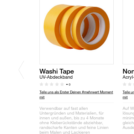
Washi Tape
Non
UV-Abdeckband
Acryl
0
Teile uns als Erster Deinen #mehrwert Moment
Teile 
mit
mit
Verwendbar auf fast allen
Auf W
Untergründen und Materialien, für
lösung
innen und außen, bis zu 4 Monate
minim
ohne Kleberückstände abziehbar,
gleich
randscharfe Kanten und feine Linien
Ausde
beim Malen und Lackieren