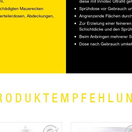
vm.
diese mit Innotec Ultrafill 
schädigten Mauerecken
Sprühdose vor Gebrauch un
erteilerdosen, Abdeckungen,
Angrenzende Flächen durch
Zur Erzielung einer feinere
Schichtdicke und den Sprü
Beim Anbringen mehrerer Sc
Dose nach Gebrauch umkehr
RODUKTEMPFEHLU