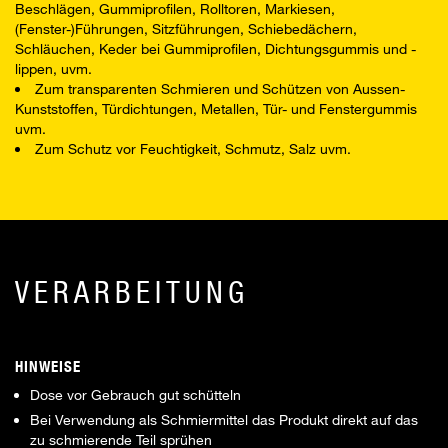
Beschlägen, Gummiprofilen, Rolltoren, Markiesen,
(Fenster-)Führungen, Sitzführungen, Schiebedächern,
Schläuchen, Keder bei Gummiprofilen, Dichtungsgummis und -
lippen, uvm.
Zum transparenten Schmieren und Schützen von Aussen-
Kunststoffen, Türdichtungen, Metallen, Tür- und Fenstergummis
uvm.
Zum Schutz vor Feuchtigkeit, Schmutz, Salz uvm.
VERARBEITUNG
HINWEISE
Dose vor Gebrauch gut schütteln
Bei Verwendung als Schmiermittel das Produkt direkt auf das
zu schmierende Teil sprühen