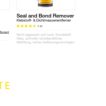
Seal and Bond Remover
Klebstoff- & Dichtmassenentferner
42
 Moment
Nicht aggressiv auf Lack, Kunststoff,
Glas, schnelle rückstandsfreie
Ablüftung, hohes Auflösungsvermögen
TE