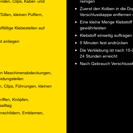
nden, Clips, Kabel- und
reinigen
Zuerst den Kolben in die D
üllen, kleinen Puffern,
Verschlusskappe entfernen u
Eine kleine Menge Klebstof
fällige Klebestellen auf
gewährleisten
Klebstoff einseitig auftra
kt anliegen
5 Minuten fest andrücken
Die Verklebung ist nach 10-2
24 Stunden erreicht
Nach Gebrauch Verschlussk
 an Maschinenabdeckungen,
idungsteilen
, Clips, Führungen, kleinen
iffen, Knöpfen,
alltag
enschildern, Emblemen,