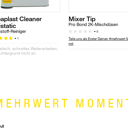
aplast Cleaner
Mixer Tip
static
Pro Bond 2K-Mischdüsen
stoff-Reiniger
0
Teile uns als Erster Deinen #mehrwert
1
mit
atisch, schnelles Weiterarbeiten,
 Untergrund nicht an
MEHRWERT MOMEN
nt