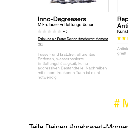
Inno-Degreasers
Rep
Anti
Mikrofaser-Entfettungstücher
Kunst
0
Teile uns als Erster Deinen #mehrwert Moment
mit
Antist
greift
Fussel- und kratzfrei, effizientes
Entfetten, wasserbasierte
Entfettungsflüssigkeit, keine
aggressiven Bestandteile, Nachreiben
mit einem trockenen Tuch ist nicht
notwendig
#
Teile Deinen #mehrwert-Mome