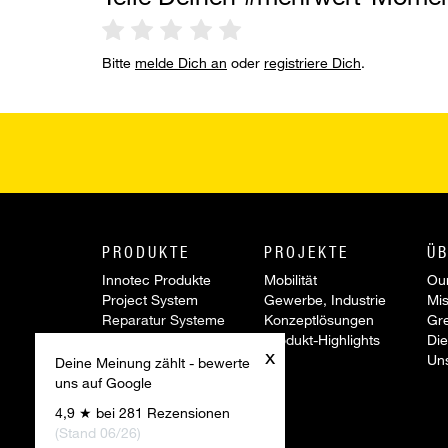
Bitte
melde Dich an
oder
registriere Dich
.
PRODUKTE
PROJEKTE
ÜB
Innotec Produkte
Mobilität
Our
Project System
Gewerbe, Industrie
Mis
Reparatur Systeme
Konzeptlösungen
Gr
Werkzeuge &
Produkt-Highlights
Die
x
Zubehör
Un
Deine Meinung zählt - bewerte
Sonderartikel
uns auf Google
Aktionen
4,9 ★ bei 281 Rezensionen
Innovationen
(Stand 06/26)