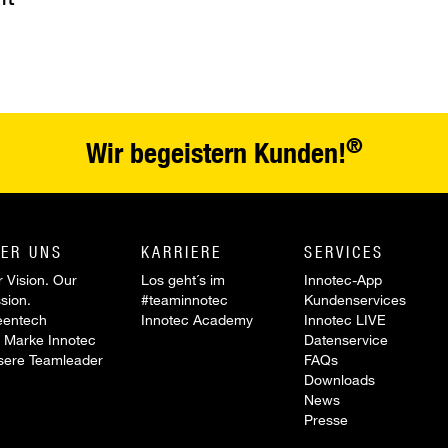
®
Wir begeistern Kunden!
ER UNS
KARRIERE
SERVICES
 Vision. Our
Los geht´s im
Innotec-App
sion.
#teaminnotec
Kundenservices
eentech
Innotec Academy
Innotec LIVE
 Marke Innotec
Datenservice
sere Teamleader
FAQs
Downloads
News
Presse