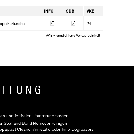
INFO
SDB
VKE
pelkartusche
24
VKE = empfohlene Verkaufseinheit
EITUNG
en und fettfreien Untergrund sorgen
der Seal and Bond Remover reinigen -
epaplast Cleaner Antistatic oder Inno-Degreasers