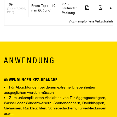
3 x 5
169
Press Tape - 10
Laufmeter
4
(01.1347.0000,
mm Ø, (rund)
PT10)
Packung
VKE = empfohlene Verkaufseinheit
ANWENDUNG
ANWENDUNGEN KFZ-BRANCHE
Für Abdichtungen bei denen extreme Unebenheiten
ausgeglichen werden müssen
Zum unkomplizierten Abdichten von Tür-Aggregateträgern,
Wasser oder Windabweisern, Sonnendächern, Dachklappen,
Gehäusen, Rückleuchten, Schiebedächern, Türverkleidungen
usw...