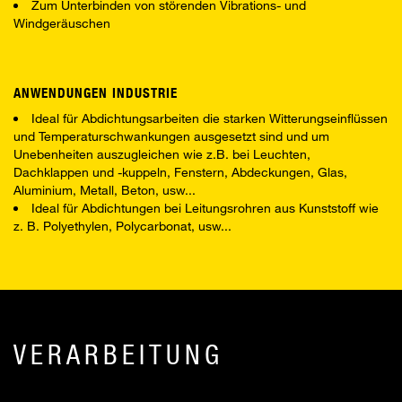
Zum Unterbinden von störenden Vibrations- und
Windgeräuschen
ANWENDUNGEN INDUSTRIE
Ideal für Abdichtungsarbeiten die starken Witterungseinflüssen
und Temperaturschwankungen ausgesetzt sind und um
Unebenheiten auszugleichen wie z.B. bei Leuchten,
Dachklappen und -kuppeln, Fenstern, Abdeckungen, Glas,
Aluminium, Metall, Beton, usw...
Ideal für Abdichtungen bei Leitungsrohren aus Kunststoff wie
z. B. Polyethylen, Polycarbonat, usw...
VERARBEITUNG