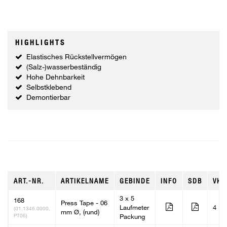
HIGHLIGHTS
Elastisches Rückstellvermögen
(Salz-)wasserbeständig
Hohe Dehnbarkeit
Selbstklebend
Demontierbar
ART.-NR.
ARTIKELNAME
GEBINDE
INFO
SDB
VKE
3 x 5
168
Press Tape - 06
Laufmeter
4
(01.1346.0000,
mm Ø, (rund)
PT06)
Packung