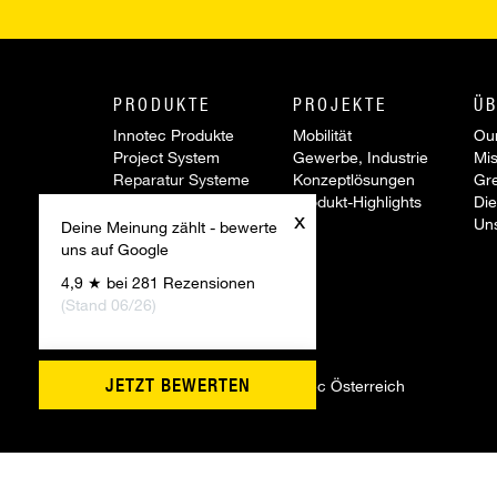
PRODUKTE
PROJEKTE
ÜB
Innotec Produkte
Mobilität
Our
Project System
Gewerbe, Industrie
Mis
Reparatur Systeme
Konzeptlösungen
Gr
Werkzeuge &
Produkt-Highlights
Die
x
Zubehör
Un
Deine Meinung zählt - bewerte
Sonderartikel
uns auf Google
Aktionen
4,9 ★ bei 281 Rezensionen
Innovationen
(Stand 06/26)
JETZT BEWERTEN
©
2026 Firmengruppe Innotec Österreich