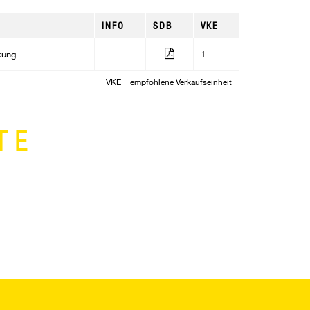
INFO
SDB
VKE
kung
1
VKE = empfohlene Verkaufseinheit
TE