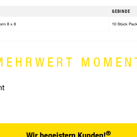
GEBINDE
orm 8 x 8
10 Stück Pac
MEHRWERT MOMEN
nt
®
Wir begeistern Kunden!