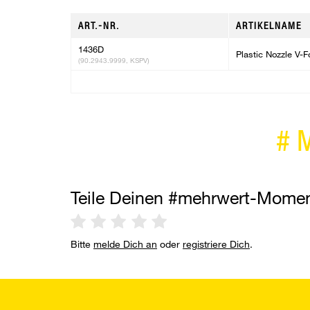
ART.-NR.
ARTIKELNAME
1436D
Plastic Nozzle V-F
(90.2943.9999, KSPV)
#
Teile Deinen #mehrwert-Mome
Bitte
melde Dich an
oder
registriere Dich
.