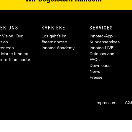
ER UNS
KARRIERE
SERVICES
 Vision. Our
Los geht´s im
Innotec-App
sion.
#teaminnotec
Kundenservices
eentech
Innotec Academy
Innotec LIVE
 Marke Innotec
Datenservice
sere Teamleader
FAQs
Downloads
News
Presse
Impressum
AG