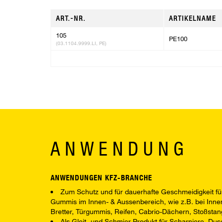
ART.-NR.
ARTIKELNAME
105
PE100
(03.1104.9999.LI, PE)
ANWENDUNG
ANWENDUNGEN KFZ-BRANCHE
Zum Schutz und für dauerhafte Geschmeidigkeit für 
Gummis im Innen- & Aussenbereich, wie z.B. bei Inne
Bretter, Türgummis, Reifen, Cabrio-Dächern, Stoßstan
Als Gleit- und Schmier-Produkt für Scharniere, Dus