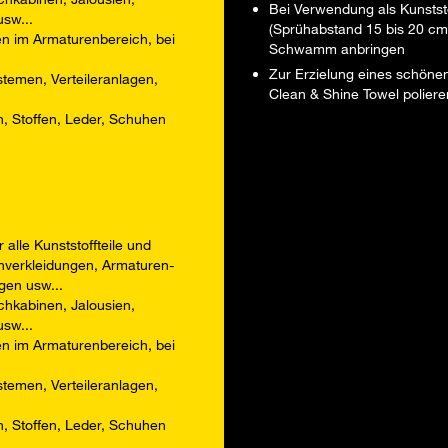
Bei Verwendung als Kunstst
sw...
(Sprühabstand 15 bis 20 cm)
n im Armaturenbereich, bei
Schwamm anbringen
Zur Erzielung eines schöne
stemen, Verteileranlagen,
Clean & Shine Towel poliere
n, Stoffen, Leder, Schuhen
alle Kunststoffteile und
nverkleidungen, Armaturen-
gen usw...
chkabinen, Jalousien,
sw...
n im Armaturenbereich, bei
stemen, Verteileranlagen,
n, Stoffen, Leder, Schuhen