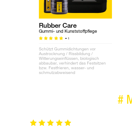
Rubber Care
Gummi- und Kunststoffpflege
1
Schützt Gummidichtungen vor
Austrocknung / Rissbildung /
Witterungseinflüssen, biologisch
abbaubar, verhindert das Festsitzen
bzw. Festfrieren, wasser- und
schmutzabweisend
#