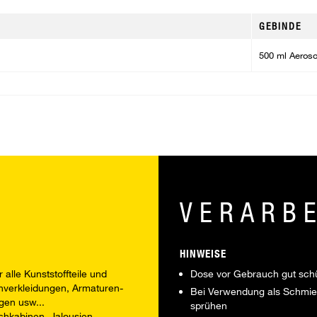
GEBINDE
500 ml Aeroso
VERARB
HINWEISE
alle Kunststoffteile und
Dose vor Gebrauch gut schü
nverkleidungen, Armaturen-
Bei Verwendung als Schmierm
gen usw...
sprühen
chkabinen, Jalousien,