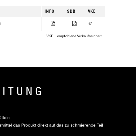
INFO
SDB
VKE
l
12
VKE = empfohlene Verkaufseinheit
EITUNG
tteln
ittel das Produkt direkt auf das zu schmierende Teil