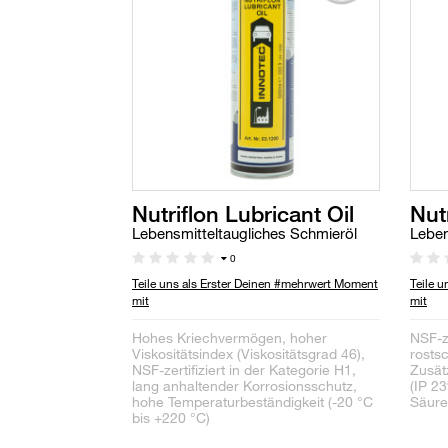
Nutriflon Lubricant Oil
Nut
Lebensmitteltaugliches Schmieröl
Leben
0
Teile uns als Erster Deinen #mehrwert Moment
Teile 
mit
mit
Hohes Kriechvermögen, hoher
NSF-ze
Viskositätsindex (Viskositätsgrad 46),
rosts
NSF-zertifiziert in der Kategorie H1,
Zusät
lang anhaltender Korrosionsschutz,
(IP 2
hohe Temperaturbeständigkeit (-20 °C
Säure
bis +220 °C)