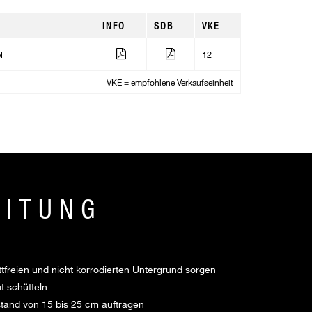
INFO
SDB
VKE
l
12
VKE = empfohlene Verkaufseinheit
EITUNG
ttfreien und nicht korrodierten Untergrund sorgen
 schütteln
tand von 15 bis 25 cm auftragen