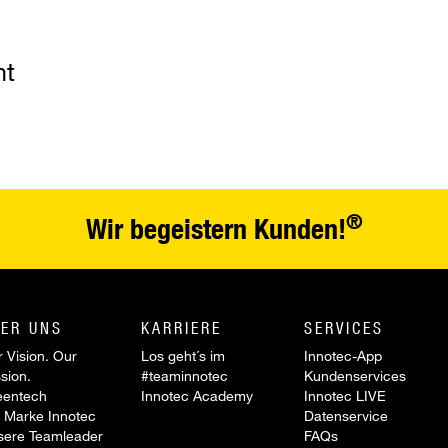
nt
®
Wir begeistern Kunden!
ER UNS
KARRIERE
SERVICES
 Vision. Our
Los geht´s im
Innotec-App
sion.
#teaminnotec
Kundenservices
eentech
Innotec Academy
Innotec LIVE
 Marke Innotec
Datenservice
sere Teamleader
FAQs