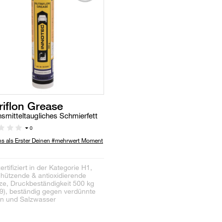
riflon Grease
smitteltaugliches Schmierfett
0
uns als Erster Deinen #mehrwert Moment
rtifiziert in der Kategorie H1,
chützende & antioxidierende
ze, Druckbeständigkeit 500 kg
39), beständig gegen verdünnte
n und Salzwasser