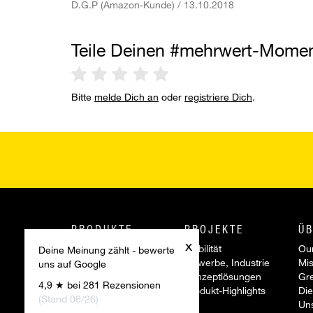
D.G.P (Amazon-Kunde) / 13.10.2018
Teile Deinen #mehrwert-Mome
Bitte
melde Dich an
oder
registriere Dich
.
PRODUKTE
PROJEKTE
ÜB
x
Innotec Produkte
Mobilität
Our
Deine Meinung zählt - bewerte
Project System
Gewerbe, Industrie
Mis
uns auf Google
Reparatur Systeme
Konzeptlösungen
Gr
4,9 ★ bei 281 Rezensionen
Werkzeuge &
Produkt-Highlights
Die
(Stand 06/26)
Zubehör
Un