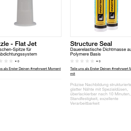
zle - Flat Jet
Structure Seal
schen-Spitze für
Dauerelastische Dichtmasse a
abdichtungssystem
Polymere Basis
0
0
uns als Erster Deinen #mehrwert Moment
Teile uns als Erster Deinen #mehrwert
mit
Präzise Nachbildung strukturiert
glatter Nähte mit Spezialdüsen,
überlackierbar nach 10 Minuten
Standfestigkeit, exzellente
Verarbeitbarkeit