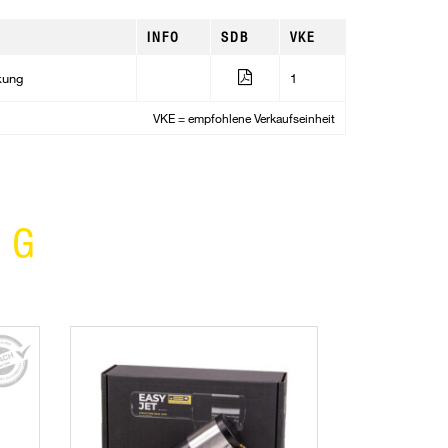
INFO
SDB
VKE
kung
1
VKE = empfohlene Verkaufseinheit
NG