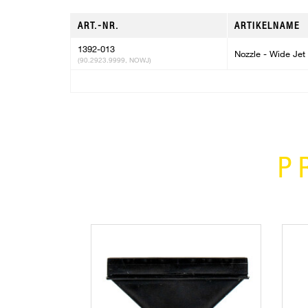
ART.-NR.
ARTIKELNAME
1392-013
Nozzle - Wide Jet
(90.2923.9999, NOWJ)
P