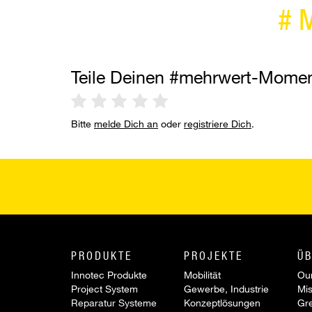
#
Teile Deinen #mehrwert-Mome
Bitte
melde Dich an
oder
registriere Dich
.
PRODUKTE
PROJEKTE
ÜB
Innotec Produkte
Mobilität
Our
Project System
Gewerbe, Industrie
Mis
Reparatur Systeme
Konzeptlösungen
Gr