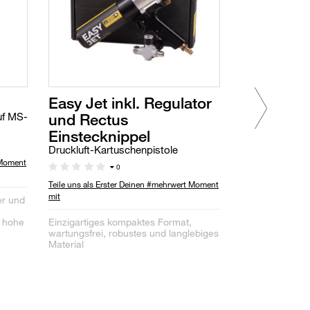
Easy Jet inkl. Regulator
Nozzle - 
und Rectus
uf MS-
Kartuschen-Spi
Nahtabdichtu
Einstecknippel
Druckluft-Kartuschenpistole
 Moment
Teile uns als Ers
0
mit
Teile uns als Erster Deinen #mehrwert Moment
mit
er und
, hohe
Einzigartiges kompaktes Format,
wartungsfrei, robustes und langlebiges
Material