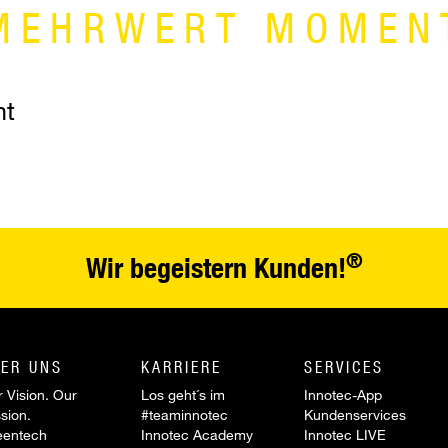
MEHRWERT MOMEN
nt
®
Wir begeistern Kunden!
ER UNS
KARRIERE
SERVICES
 Vision. Our
Los geht´s im
Innotec-App
sion.
#teaminnotec
Kundenservices
eentech
Innotec Academy
Innotec LIVE