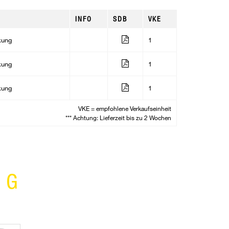
INFO
SDB
VKE
kung
1
kung
1
kung
1
VKE = empfohlene Verkaufseinheit
*** Achtung: Lieferzeit bis zu 2 Wochen
NG