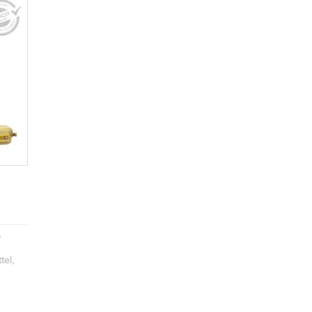
r
tel,