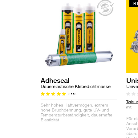
H
Adheseal
Uni
Dauerelastische Klebedichtmasse
Unive
118
Teile 
Sehr hohes Haftvermögen, extrem
mit
hohe Bruchdehnung, gute UV- und
Temperaturbeständigkeit, dauerhafte
Für d
Elastizität
Ansch
Verarb
übers