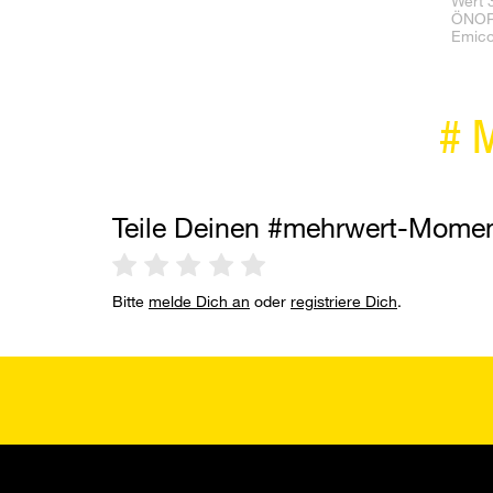
Wert 
ÖNOR
Emicod
#
Teile Deinen #mehrwert-Mome
Bitte
melde Dich an
oder
registriere Dich
.