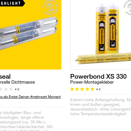
IGHLIGHT
seal
Powerbond XS 330
rselle Dichtmasse
Power-Montagekleber
0
3
uns als Erster Deinen #mehrwert Moment
Extrem hohe Anfangshaftung, fü
Innen und Außen geeignet,
dauerelastisch, ohne Lösungsmit
ie häufigsten Bau- und
hohe Temperaturbeständigkeit
lussfugen, lange offene
eitungszeit (ca. 30 Min.),
treichbar/überlackierbar, SD-