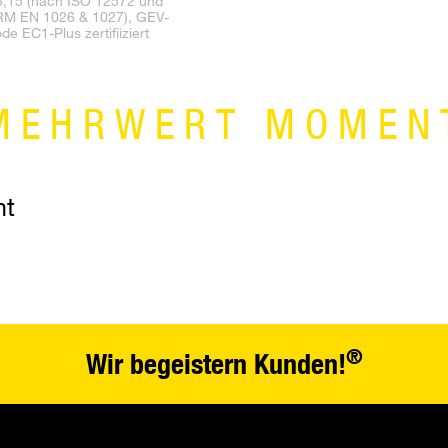
3,15 (nach ISO 12572 und
M EN 1026 & 1027), GEV-
e EC1-Plus zertifiiziert
MEHRWERT MOMEN
nt
®
Wir begeistern Kunden!