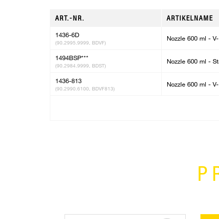
ART.-NR.
ARTIKELNAME
1436-6D
Nozzle 600 ml - V
(90.2995.9999, BDVF)
1494BSP***
Nozzle 600 ml - S
(90.2984.9999, BDST)
1436-813
Nozzle 600 ml - V
(90.2990.6100, BDVF813)
P