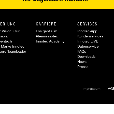
ER UNS
KARRIERE
SERVICES
 Vision. Our
Los geht´s im
Innotec-App
sion.
#teaminnotec
Kundenservices
eentech
Innotec Academy
Innotec LIVE
 Marke Innotec
Datenservice
sere Teamleader
FAQs
Downloads
News
Presse
Impressum
AG