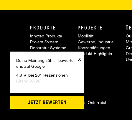
PRODUKTE
PROJEKTE
ÜB
Innotec Produkte
Mobilität
Our
Project System
Gewerbe, Industrie
Mis
Reparatur Systeme
Konzeptlösungen
Gr
Werkzeuge &
Produkt-Highlights
Die
x
Zubehör
Un
Deine Meinung zählt - bewerte
Sonderartikel
uns auf Google
Aktionen
4,9 ★ bei 281 Rezensionen
Innovationen
(Stand 06/26)
JETZT BEWERTEN
©
2026 Firmengruppe Innotec Österreich