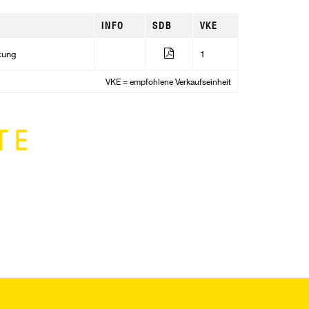
INFO
SDB
VKE
kung
1
VKE = empfohlene Verkaufseinheit
TE