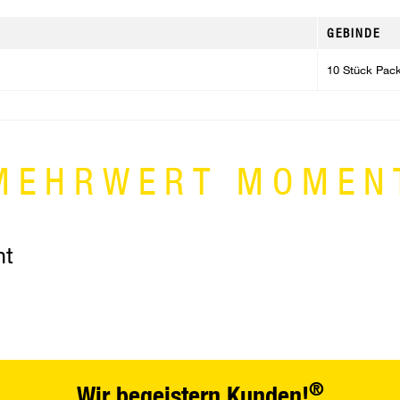
GEBINDE
10 Stück Pac
MEHRWERT MOMEN
nt
®
Wir begeistern Kunden!