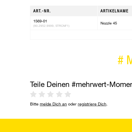
ART.-NR.
ARTIKELNAME
1569-01
Nozzle 45
(90.2952.9999, STRCNF1)
#
Teile Deinen #mehrwert-Mome
Bitte
melde Dich an
oder
registriere Dich
.