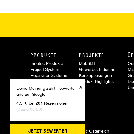
PRODUKTE
PROJEKTE
ÜB
Innotec Produkte
Mobilität
Our
Project System
Gewerbe, Industrie
Mis
Reparatur Systeme
Konzeptlösungen
Gr
Werkzeuge &
Produkt-Highlights
Die
x
Zubehör
Un
Deine Meinung zählt - bewerte
Sonderartikel
uns auf Google
Aktionen
4,9 ★ bei 281 Rezensionen
Innovationen
(Stand 06/26)
JETZT BEWERTEN
©
2026 Firmengruppe Innotec Österreich