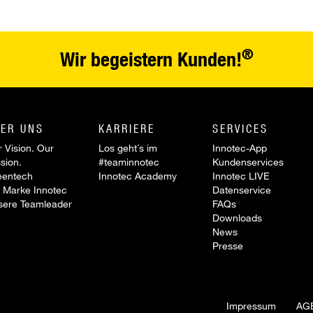
®
Wir begeistern Kunden!
ER UNS
KARRIERE
SERVICES
 Vision. Our
Los geht´s im
Innotec-App
sion.
#teaminnotec
Kundenservices
eentech
Innotec Academy
Innotec LIVE
 Marke Innotec
Datenservice
sere Teamleader
FAQs
Downloads
News
Presse
Impressum
AG