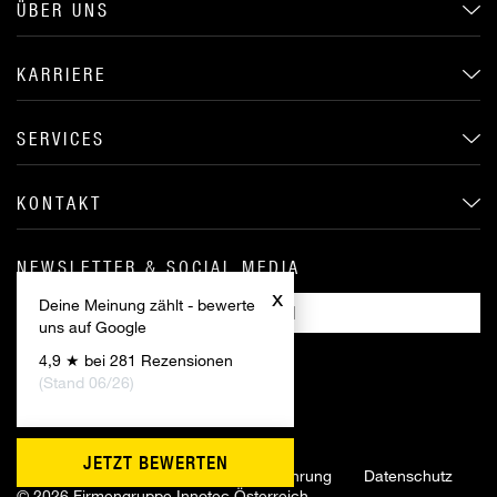
ÜBER UNS
KARRIERE
SERVICES
KONTAKT
NEWSLETTER & SOCIAL MEDIA
x
Deine Meinung zählt - bewerte
ANMELDEN
uns auf Google
4,9 ★ bei 281 Rezensionen
(Stand 06/26)
JETZT BEWERTEN
Impressum
AGB
Widerrufsbelehrung
Datenschutz
©
2026 Firmengruppe Innotec Österreich