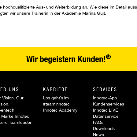
ne hochqualifizierte Aus- und Weiterbildung an. Wie diese im Detail a
ragten wir unsere Trainerin in der Akademie Marina Gujt.
®
Wir begeistern Kunden!
ER UNS
KARRIERE
SERVICES
 Vision. Our
Los geht´s im
Innotec-App
sion.
#teaminnotec
Kundenservices
eentech
Innotec Academy
Innotec LIVE
 Marke Innotec
Datenservice
sere Teamleader
FAQs
Downloads
News