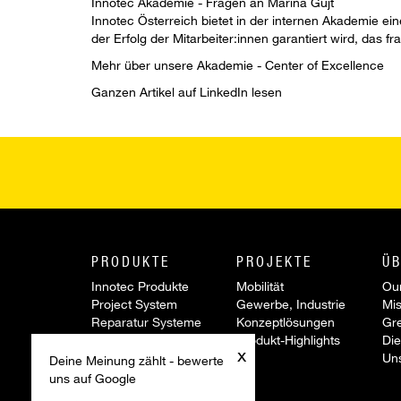
Innotec Akademie - Fragen an Marina Gujt
Innotec Österreich bietet in der internen Akademie ei
der Erfolg der Mitarbeiter:innen garantiert wird, das f
Mehr über unsere
Akademie - Center of Excellence
Ganzen Artikel auf
LinkedIn
lesen
PRODUKTE
PROJEKTE
ÜB
Innotec Produkte
Mobilität
Our
Project System
Gewerbe, Industrie
Mis
Reparatur Systeme
Konzeptlösungen
Gr
Werkzeuge &
Produkt-Highlights
Die
x
Zubehör
Un
Deine Meinung zählt - bewerte
Sonderartikel
uns auf Google
Aktionen