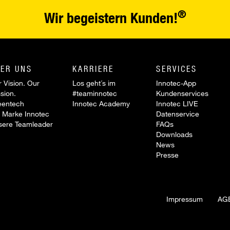
®
Wir begeistern Kunden!
ER UNS
KARRIERE
SERVICES
 Vision. Our
Los geht´s im
Innotec-App
sion.
#teaminnotec
Kundenservices
eentech
Innotec Academy
Innotec LIVE
 Marke Innotec
Datenservice
sere Teamleader
FAQs
Downloads
News
Presse
Impressum
AG