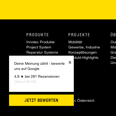
PRODUKTE
PROJEKTE
ÜB
Innotec Produkte
Mobilität
Our
Project System
Gewerbe, Industrie
Mis
Reparatur Systeme
Konzeptlösungen
Gr
Werkzeuge &
Produkt-Highlights
Die
x
Zubehör
Un
Deine Meinung zählt - bewerte
Sonderartikel
uns auf Google
Aktionen
4,9 ★ bei 281 Rezensionen
Innovationen
(Stand 06/26)
JETZT BEWERTEN
©
2026 Firmengruppe Innotec Österreich