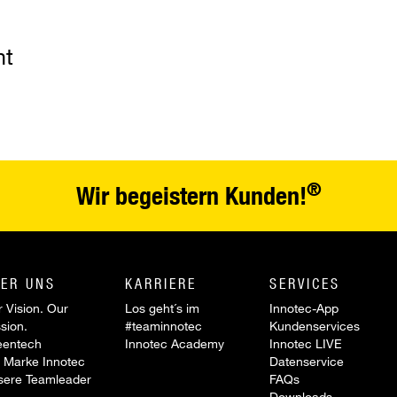
nt
®
Wir begeistern Kunden!
ER UNS
KARRIERE
SERVICES
 Vision. Our
Los geht´s im
Innotec-App
sion.
#teaminnotec
Kundenservices
eentech
Innotec Academy
Innotec LIVE
 Marke Innotec
Datenservice
sere Teamleader
FAQs
Downloads