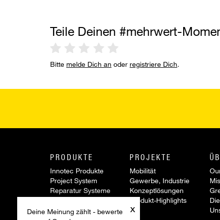
Teile Deinen #mehrwert-Mome
Bitte
melde Dich an
oder
registriere Dich
.
PRODUKTE
PROJEKTE
ÜB
Innotec Produkte
Mobilität
Our
Project System
Gewerbe, Industrie
Mis
Reparatur Systeme
Konzeptlösungen
Gr
Werkzeuge &
Produkt-Highlights
Die
x
Zubehör
Un
Deine Meinung zählt - bewerte
Sonderartikel