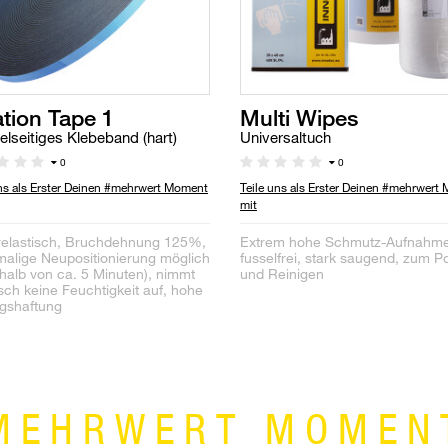
ation Tape 1
Multi Wipes
lseitiges Klebeband (hart)
Universaltuch
0
0
uns als Erster Deinen #mehrwert Moment
Teile uns als Erster Deinen #mehrwert
mit
elastisch, Bruchdehnung 125%,
Extrem hohe Schmutz-Aufnahme
alige Neupositionierung möglich
fusselfrei, stark saugend, zum P
rhalb von ca. 5 Minuten), nimmt
und Reinigen
isch keine Feuchtigkeit auf, hohe
gshaftung
MEHRWERT MOMEN