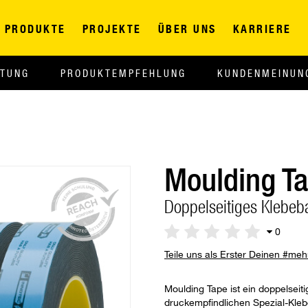
PRODUKTE
PROJEKTE
ÜBER UNS
KARRIERE
ITUNG
PRODUKTEMPFEHLUNG
KUNDENMEINUN
Moulding T
Doppelseitiges Klebe
0
Teile uns als Erster Deinen #me
Moulding Tape ist ein doppelsei
druckempfindlichen Spezial-Kle