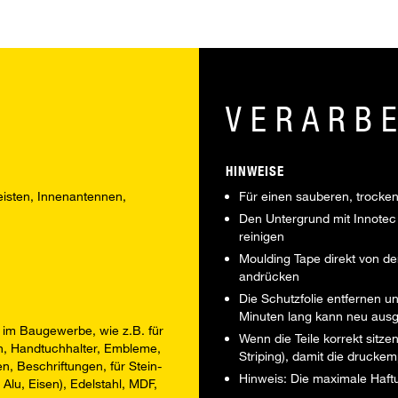
VERARB
HINWEISE
eisten, Innenantennen,
Für einen sauberen, trocken
Den Untergrund mit Innotec
reinigen
Moulding Tape direkt von de
andrücken
Die Schutzfolie entfernen u
Minuten lang kann neu ausg
 im Baugewerbe, wie z.B. für
Wenn die Teile korrekt sitze
en, Handtuchhalter, Embleme,
Striping), damit die druckem
en, Beschriftungen, für Stein-
Hinweis: Die maximale Haftu
 Alu, Eisen), Edelstahl, MDF,