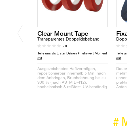
Clear Mount Tape
Fix
Transparentes Doppelklebeband
Doppe
0
Teile uns als Erster Deinen #mehrwert Moment
Teile 
mit
mit
Ausgezeichnetes Haftvermögen,
Dauer
repositionierbar innerhalb 5 Min. nach
mehrm
dem Anbringen, Bruchdehnung bis zu
(Inne
900 % (nach ASTM D-412),
prakt
hochelastisch & reißfest, UV-beständig
Anfan
#