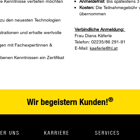
hre Kenntnisse vertiefen möchten
Anmeldefrist
: Bis spätestens 3
Kosten:
Die Teilnahmegebühr w
übernommen
 zu den neuesten Technologien
Verbindliche Anmeldung:
trationen und erhalte wertvolle
Frau Diana Käferle
Telefon: 02235/86 291-91
gen mit Fachexpertinnen &
E-Mail:
kaeferle@hl.at
rbenen Kenntnissen ein Zertifikat
®
Wir begeistern Kunden!
ER UNS
KARRIERE
SERVICES