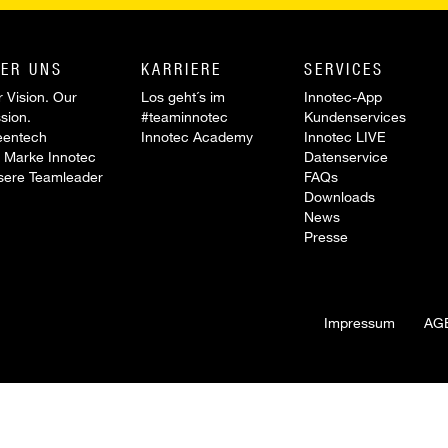
ER UNS
KARRIERE
SERVICES
 Vision. Our
Los geht´s im
Innotec-App
sion.
#teaminnotec
Kundenservices
eentech
Innotec Academy
Innotec LIVE
 Marke Innotec
Datenservice
sere Teamleader
FAQs
Downloads
News
Presse
Impressum
AG