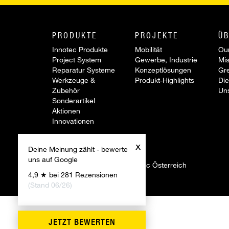
PRODUKTE
PROJEKTE
ÜB
Innotec Produkte
Mobilität
Our
Project System
Gewerbe, Industrie
Mis
Reparatur Systeme
Konzeptlösungen
Gr
Werkzeuge &
Produkt-Highlights
Die
Zubehör
Un
Sonderartikel
Aktionen
Innovationen
x
Deine Meinung zählt - bewerte
uns auf Google
©
2026 Firmengruppe Innotec Österreich
4,9 ★ bei 281 Rezensionen
(Stand 06/26)
JETZT BEWERTEN