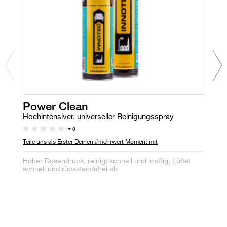
Power Clean
C
Hochintensiver, universeller Reinigungsspray
Ke
0
Teile uns als Erster Deinen #mehrwert Moment mit
Au
1,
Hoher Dosendruck, reinigt schnell und kräftig, Lüftet
AB
schnell und rückstandsfrei ab
1.