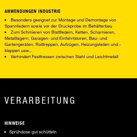
ANWENDUNGEN INDUSTRIE
Besonders geeignet zur Montage und Demontage von
Spannfedern sowie vor der Druckprobe im Behälterbau
Zum Schmieren von Blattfedern, Ketten, Scharnieren,
Metalllagern, Garagen- und Einfahrtstoren, Bau- und
Gartengeräten, Rolltreppen, Aufzügen, Heizungsteilen und -
klappen usw...
Verhindert Festfressen zwischen Stahl und Leichtmetall
VERARBEITUNG
HINWEISE
Sprühdose gut schütteln