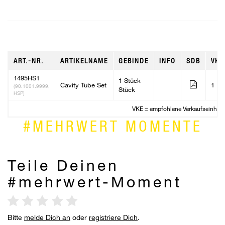
ART.-NR.
ARTIKELNAME
GEBINDE
INFO
SDB
VKE
1495HS1
1 Stück
Cavity Tube Set
1
(90.1001.9999,
Stück
HSP)
VKE = empfohlene Verkaufseinheit
#MEHRWERT MOMENTE
Teile Deinen
#mehrwert-Moment
Bitte
melde Dich an
oder
registriere Dich
.