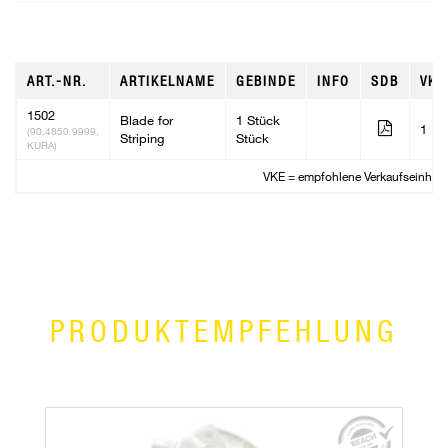
ART.-NR.
ARTIKELNAME
GEBINDE
INFO
SDB
VKE
1502
Blade for
1 Stück
1
(90.4850.9999,
Striping
Stück
KURA)
VKE = empfohlene Verkaufseinheit
PRODUKTEMPFEHLUNG