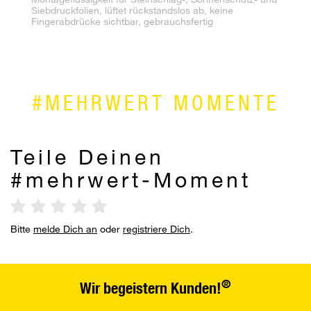
Siebdruckfolien, lüftet rückstandslos ab, keine
Fingerabdrücke sichtbar, gebrauchsfertig
#MEHRWERT MOMENTE
Teile Deinen
#mehrwert-Moment
Bitte
melde Dich an
oder
registriere Dich
.
®
Wir begeistern Kunden!