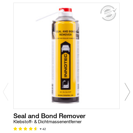
Seal and Bond Remover
I
Klebstoff- & Dichtmassenentferner
Ru
42