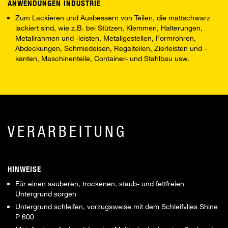
ANWENDUNGEN INDUSTRIE
Zum Lackieren und Ausbessern von Teilen, die mattschwarz
lackiert sind, wie z.B. bei Stützen, Klemmen, Halterungen,
Metallrahmen und -leisten, Metallgestellen, Formrohren,
Abdeckungen, Schmiedeisen, Regalteilen, Zierleisten und -
kanten, Maschinenteile, Container- und Stahlbau usw.
VERARBEITUNG
HINWEISE
Für einen sauberen, trockenen, staub- und fettfreien
Untergrund sorgen
Untergrund schleifen, vorzugsweise mit dem Schleifvlies Shine
P 600