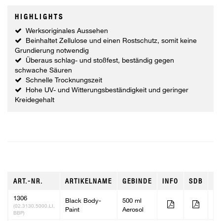
HIGHLIGHTS
Werksoriginales Aussehen
Beinhaltet Zellulose und einen Rostschutz, somit keine
Grundierung notwendig
Überaus schlag- und stoßfest, beständig gegen
schwache Säuren
Schnelle Trocknungszeit
Hohe UV- und Witterungsbeständigkeit und geringer
Kreidegehalt
ART.-NR.
ARTIKELNAME
GEBINDE
INFO
SDB
V
1306
Black Body-
500 ml
12
(02.3130.5000.LI,
Paint
Aerosol
BBP)