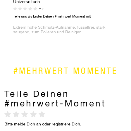
Universaltuch
Kl
0
Teile uns als Erster Deinen #mehrwert Moment mit
Ni
rü
Extrem hohe Schmutz-Aufnahme, fusselfrei, stark
saugend, zum Polieren und Reinigen
#MEHRWERT MOMENTE
Teile Deinen
#mehrwert-Moment
Bitte
melde Dich an
oder
registriere Dich
.