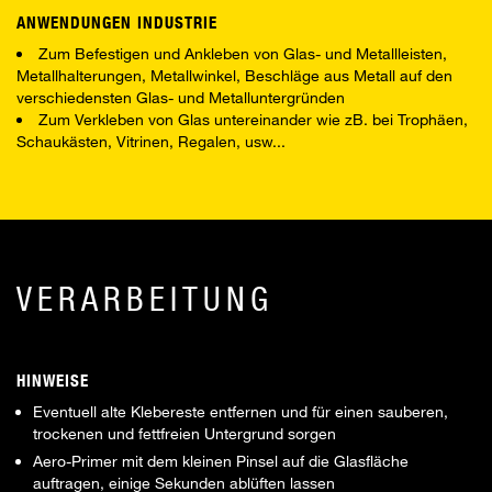
ANWENDUNGEN INDUSTRIE
Zum Befestigen und Ankleben von Glas- und Metallleisten,
Metallhalterungen, Metallwinkel, Beschläge aus Metall auf den
verschiedensten Glas- und Metalluntergründen
Zum Verkleben von Glas untereinander wie zB. bei Trophäen,
Schaukästen, Vitrinen, Regalen, usw...
VERARBEITUNG
HINWEISE
Eventuell alte Klebereste entfernen und für einen sauberen,
trockenen und fettfreien Untergrund sorgen
Aero-Primer mit dem kleinen Pinsel auf die Glasfläche
auftragen, einige Sekunden ablüften lassen