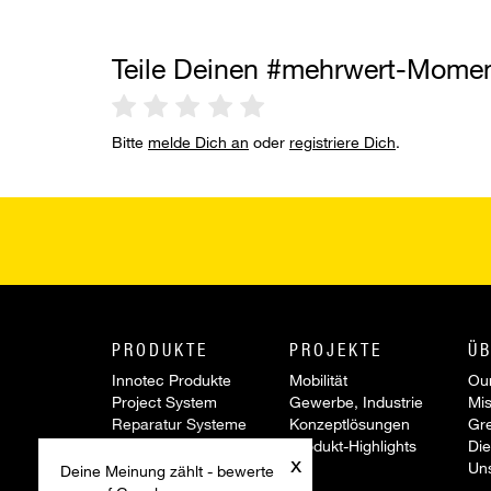
Teile Deinen #mehrwert-Mome
Bitte
melde Dich an
oder
registriere Dich
.
PRODUKTE
PROJEKTE
ÜB
Innotec Produkte
Mobilität
Our
Project System
Gewerbe, Industrie
Mis
Reparatur Systeme
Konzeptlösungen
Gr
Werkzeuge &
Produkt-Highlights
Die
x
Zubehör
Un
Deine Meinung zählt - bewerte
Sonderartikel