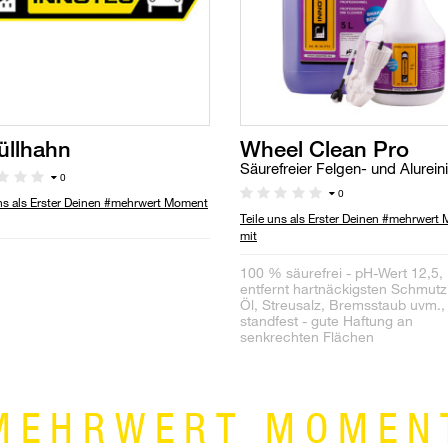
üllhahn
Wheel Clean Pro
Säurefreier Felgen- und Alurein
0
0
uns als Erster Deinen #mehrwert Moment
Teile uns als Erster Deinen #mehrwert
mit
100 % säurefrei - pH-Wert 12,5,
entfernt hartnäckigsten Schmutz
Öl, Streusalz, Bremsstaub uvm.,
standfest - gute Haftung an
senkrechten Flächen
MEHRWERT MOMEN