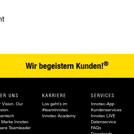
nt
®
Wir begeistern Kunden!
ER UNS
KARRIERE
SERVICES
 Vision. Our
Los geht´s im
Innotec-App
sion.
#teaminnotec
Kundenservices
eentech
Innotec Academy
Innotec LIVE
 Marke Innotec
Datenservice
sere Teamleader
FAQs
Downloads