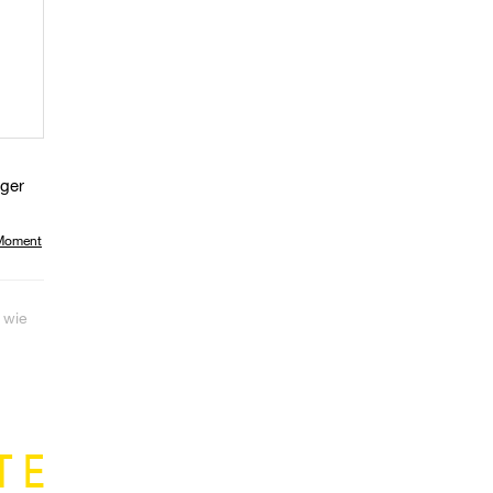
iger
 Moment
 wie
TE