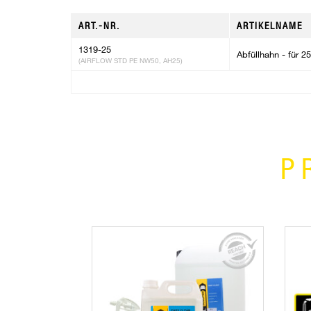
ART.-NR.
ARTIKELNAME
1319-25
Abfüllhahn - für 2
(AIRFLOW STD PE NW50, AH25)
P