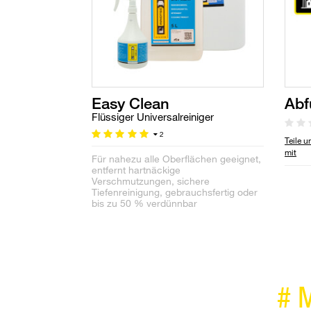
Easy Clean
Abf
Flüssiger Universalreiniger
2
Teile 
mit
Für nahezu alle Oberflächen geeignet,
entfernt hartnäckige
Verschmutzungen, sichere
Tiefenreinigung, gebrauchsfertig oder
bis zu 50 % verdünnbar
#