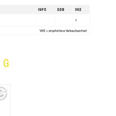
INFO
SDB
VKE
1
VKE = empfohlene Verkaufseinheit
NG